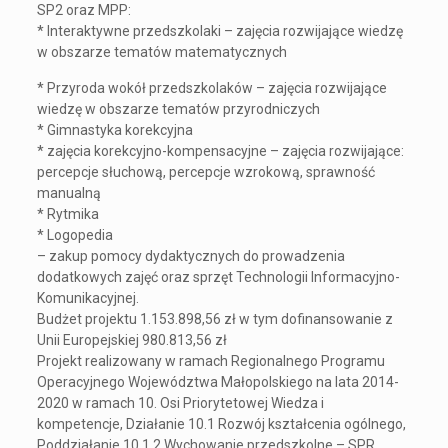
SP2 oraz MPP:
* Interaktywne przedszkolaki – zajęcia rozwijające wiedzę
w obszarze tematów matematycznych
* Przyroda wokół przedszkolaków – zajęcia rozwijające
wiedzę w obszarze tematów przyrodniczych
* Gimnastyka korekcyjna
* zajęcia korekcyjno-kompensacyjne – zajęcia rozwijające:
percepcje słuchową, percepcje wzrokową, sprawność
manualną
* Rytmika
* Logopedia
– zakup pomocy dydaktycznych do prowadzenia
dodatkowych zajęć oraz sprzęt Technologii Informacyjno-
Komunikacyjnej.
Budżet projektu 1.153.898,56 zł w tym dofinansowanie z
Unii Europejskiej 980.813,56 zł
Projekt realizowany w ramach Regionalnego Programu
Operacyjnego Województwa Małopolskiego na lata 2014-
2020 w ramach 10. Osi Priorytetowej Wiedza i
kompetencje, Działanie 10.1 Rozwój kształcenia ogólnego,
Poddziałanie 10.1.2 Wychowanie przedszkolne – SPR.