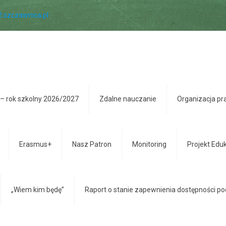
2.szczawnica.pl
 1 – rok szkolny 2026/2027
Zdalne nauczanie
Organizacja pr
Rajd Szlakami Partyzantów
Erasmus+
Nasz Patron
Monitoring
Projekt Edu
„Wiem kim będę”
Raport o stanie zapewnienia dostępności p