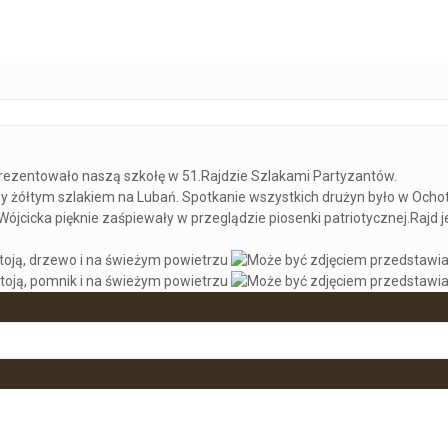
 Partyzantów
rezentowało naszą szkołę w 51.Rajdzie Szlakami Partyzantów.
żółtym szlakiem na Lubań. Spotkanie wszystkich drużyn było w Ochotni
Wójcicka pięknie zaśpiewały w przeglądzie piosenki patriotycznej.Rajd j