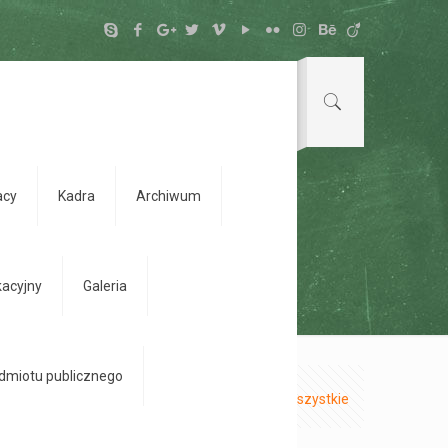
acy
Kadra
Archiwum
kacyjny
Galeria
odmiotu publicznego
Pokaż wszystkie