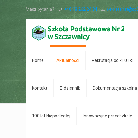
Masz pytania?
+48 18 262 24 84
sekretariat@sp
Home
Aktualności
Rekrutacja do kl. 0 i kl.
Kontakt
E-dziennik
Dokumentacja szkolna
100 lat Niepodległej
Innowacyjne przedszkole